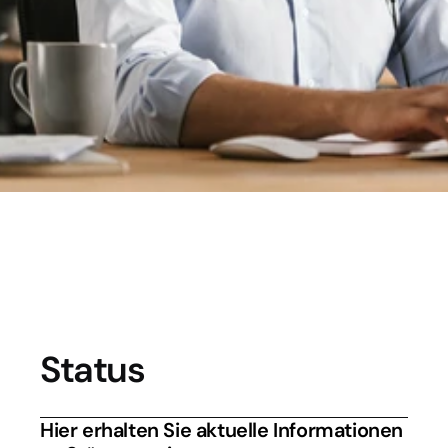
F
r
a
g
e
n
.
Wobei auch immer Sie Hilfe gebrauchen, 
wir sind schnell und einfach für Sie da.
Status
Hier erhalten Sie aktuelle Informationen 