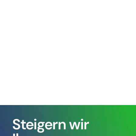
Amparex Fernwartung
Die in Amparex integrierte 
Fernwartungssoftware starten Sie mit 
der F9 Taste. Anschließend teilen Sie 
dem Amparex Mitarbeiter die angezeigte 
ID mit.
Oder Sie laden sich 
die 
Fernwartungssoftware
 auf Ihren PC 
herunter, damit Sie einer unserer 
Supportmitarbeiter beispielsweise bei 
der Amparex Installation unterstützen 
kann. Die Fernwartungssoftware lässt 
sich einfach per Doppelklick starten.
Steigern wir 