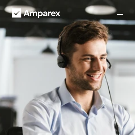
Ihre Unterstützung
S
e
r
v
i
c
e
b
e
i