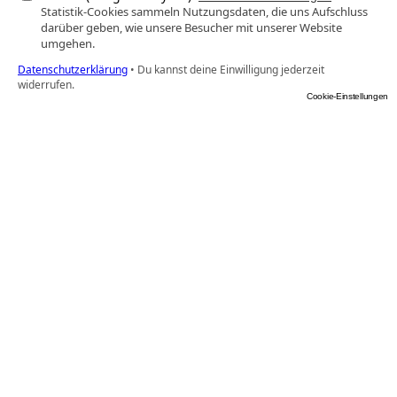
Statistik-Cookies sammeln Nutzungsdaten, die uns Aufschluss
darüber geben, wie unsere Besucher mit unserer Website
umgehen.
Datenschutzerklärung
•
Du kannst deine Einwilligung jederzeit
widerrufen.
Cookie-Einstellungen
Amparex Branchensoftware
Schluss mit der Zettelwirtschaft: Mit den Amparex 
Branchenlösungen im Gesundheitsbereich erhalten 
Sie eine perfekt auf Ihr Unternehmen anpassbare 
Software. Derzeit bieten wir Lösungen für Hörakustik, 