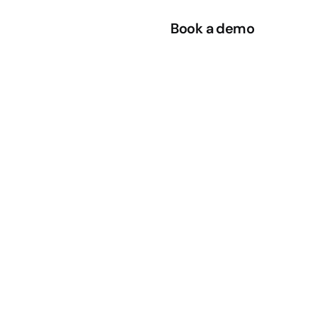
rvice
Shop
DE
 / 
EN
Book a demo