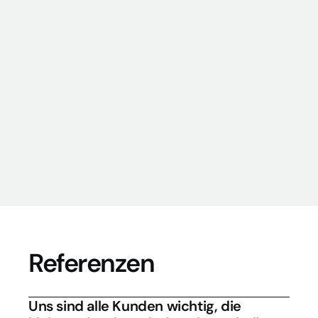
Krankenkassen
Automatische Aktualisierung aller 
Kostenträger und Verträge inkl. 
Dokumenten und Preisen.
SMS Anbindung
Erinnern Sie Ihre Kunden an Termine per 
SMS, schicken Sie Kurznachrichten.
Referenzen
Uns sind alle Kunden wichtig, die 